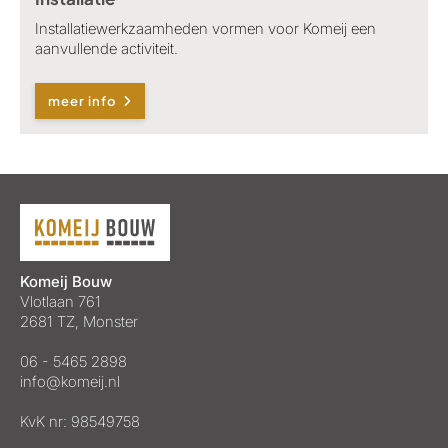
Installatiewerkzaamheden vormen voor Komeij een
aanvullende activiteit.
meer info
Komeij Bouw
Vlotlaan 761
2681 TZ, Monster
06 - 5465 2898
info@komeij.nl
KvK nr: 98549758