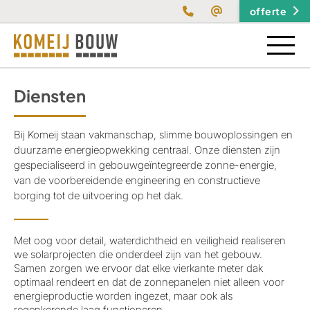
offerte
home
Diensten
diensten
Bij Komeij staan vakmanschap, slimme bouwoplossingen en
duurzame energieopwekking centraal. Onze diensten zijn
Projectcoördinatie
gespecialiseerd in gebouwgeïntegreerde zonne-energie,
projecten
van de voorbereidende engineering en constructieve
Montage
borging tot de uitvoering op het dak.
Installatie
over ons
Met oog voor detail, waterdichtheid en veiligheid realiseren
we solarprojecten die onderdeel zijn van het gebouw.
Samen zorgen we ervoor dat elke vierkante meter dak
contact
optimaal rendeert en dat de zonnepanelen niet alleen voor
energieproductie worden ingezet, maar ook als
regenkerende laag functioneren.