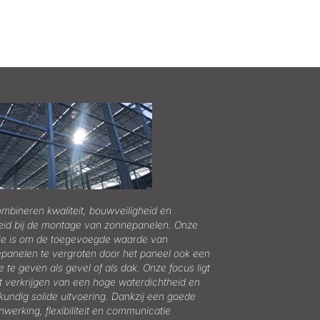
ombineren kwaliteit, bouwveiligheid en
eid bij de montage van zonnepanelen. Onze
ie is om de toegevoegde waarde van
panelen te vergroten door het paneel ook een
e te geven als gevel of als dak. Onze focus ligt
t verkrijgen van een hoge waterdichtheid en
undig solide uitvoering. Dankzij een goede
werking, flexibiliteit en communicatie