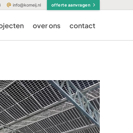
offerte
aanvragen
8
info@komeij.nl
ojecten
over ons
contact