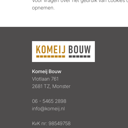
Voor vragen over het gebruik van cookies o
opnemen.
Komeij Bouw
Vlotlaan 761
2681 TZ, Monster
06 - 5465 2898
info@komeij.nl
KvK nr: 98549758