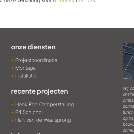
f deze verklaring kunt u
contact
met ons
onze diensten
•
Projectcoördinatie
•
Montage
•
Installatie
Wij c
recente projecten
snelh
ambit
•
Henk Pen Camperstalling
zonne
•
P4 Schiphol
functi
op he
•
Hart van de Waalsprong
bouwk
samen